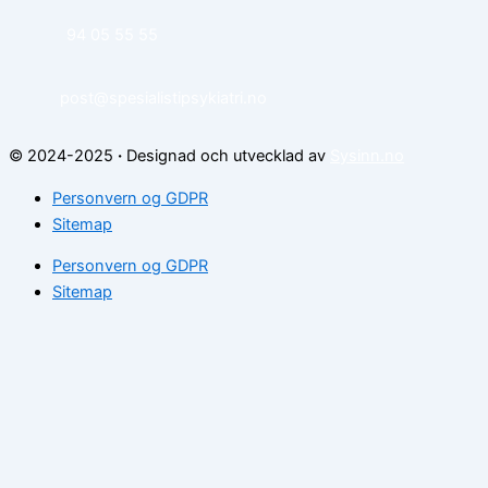
94 05 55 55
post@spesialistipsykiatri.no
© 2024-2025
·
Designad och utvecklad av
Sysinn.no
Personvern og GDPR
Sitemap
Personvern og GDPR
Sitemap