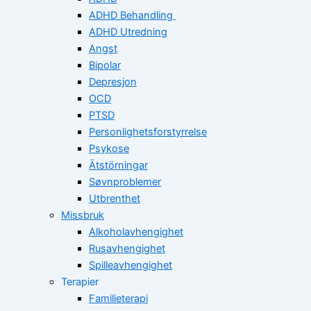
ADHD Behandling
ADHD Utredning
Angst
Bipolar
Depresjon
OCD
PTSD
Personlighetsforstyrrelse
Psykose
Ätstörningar
Søvnproblemer
Utbrenthet
Missbruk
Alkoholavhengighet
Rusavhengighet
Spilleavhengighet
Terapier
Familieterapi