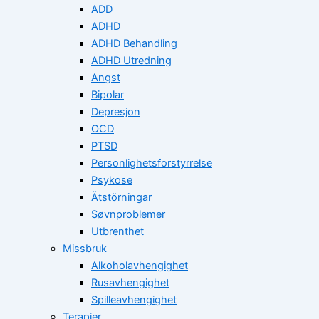
ADD
ADHD
ADHD Behandling
ADHD Utredning
Angst
Bipolar
Depresjon
OCD
PTSD
Personlighetsforstyrrelse
Psykose
Ätstörningar
Søvnproblemer
Utbrenthet
Missbruk
Alkoholavhengighet
Rusavhengighet
Spilleavhengighet
Terapier