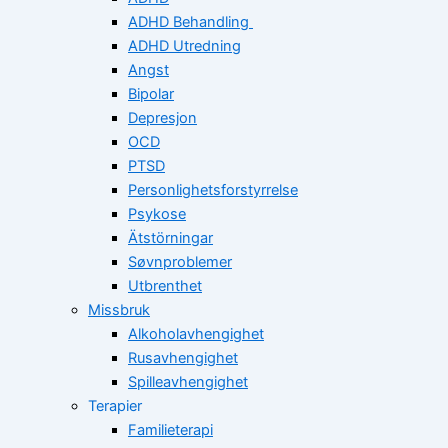
ADHD Behandling
ADHD Utredning
Angst
Bipolar
Depresjon
OCD
PTSD
Personlighetsforstyrrelse
Psykose
Ätstörningar
Søvnproblemer
Utbrenthet
Missbruk
Alkoholavhengighet
Rusavhengighet
Spilleavhengighet
Terapier
Familieterapi