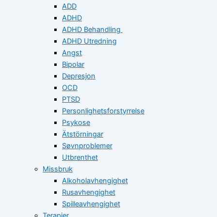
ADD
ADHD
ADHD Behandling
ADHD Utredning
Angst
Bipolar
Depresjon
OCD
PTSD
Personlighetsforstyrrelse
Psykose
Ätstörningar
Søvnproblemer
Utbrenthet
Missbruk
Alkoholavhengighet
Rusavhengighet
Spilleavhengighet
Terapier