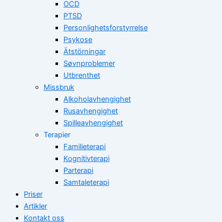
OCD
PTSD
Personlighetsforstyrrelse
Psykose
Ätstörningar
Søvnproblemer
Utbrenthet
Missbruk
Alkoholavhengighet
Rusavhengighet
Spilleavhengighet
Terapier
Familieterapi
Kognitivterapi
Parterapi
Samtaleterapi
Priser
Artikler
Kontakt oss