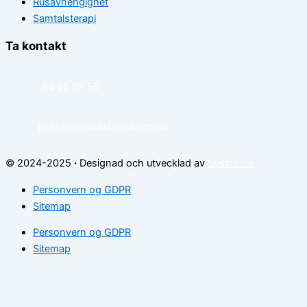
Rusavhengighet
Samtalsterapi
Ta kontakt
94 05 55 55
post@spesialistipsykiatri.no
© 2024-2025
·
Designad och utvecklad av
Sysinn.no
Personvern og GDPR
Sitemap
Personvern og GDPR
Sitemap