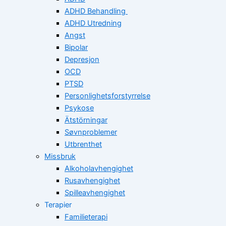
ADHD Behandling
ADHD Utredning
Angst
Bipolar
Depresjon
OCD
PTSD
Personlighetsforstyrrelse
Psykose
Ätstörningar
Søvnproblemer
Utbrenthet
Missbruk
Alkoholavhengighet
Rusavhengighet
Spilleavhengighet
Terapier
Familieterapi