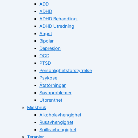
ADD
ADHD
ADHD Behandling
ADHD Utredning
Angst
Bipolar
Depresjon
OCD
PTSD
Personlighetsforstyrrelse
Psykose
Ätstörningar
Søvnproblemer
Utbrenthet
Missbruk
Alkoholavhengighet
Rusavhengighet
Spilleavhengighet
Terapier