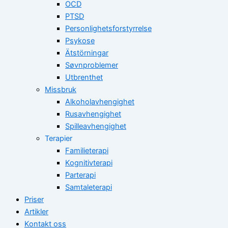
OCD
PTSD
Personlighetsforstyrrelse
Psykose
Ätstörningar
Søvnproblemer
Utbrenthet
Missbruk
Alkoholavhengighet
Rusavhengighet
Spilleavhengighet
Terapier
Familieterapi
Kognitivterapi
Parterapi
Samtaleterapi
Priser
Artikler
Kontakt oss