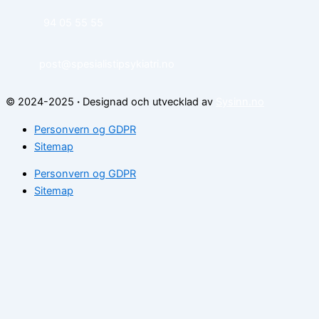
94 05 55 55
post@spesialistipsykiatri.no
© 2024-2025
·
Designad och utvecklad av
Sysinn.no
Personvern og GDPR
Sitemap
Personvern og GDPR
Sitemap