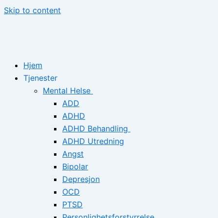
Skip to content
Hjem
Tjenester
Mental Helse
ADD
ADHD
ADHD Behandling
ADHD Utredning
Angst
Bipolar
Depresjon
OCD
PTSD
Personlighetsforstyrrelse