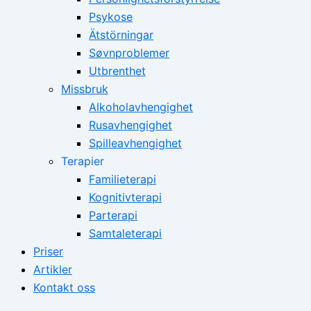
Psykose
Ätstörningar
Søvnproblemer
Utbrenthet
Missbruk
Alkoholavhengighet
Rusavhengighet
Spilleavhengighet
Terapier
Familieterapi
Kognitivterapi
Parterapi
Samtaleterapi
Priser
Artikler
Kontakt oss