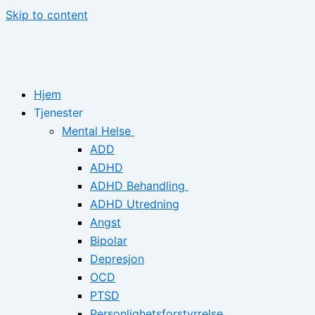
Skip to content
Hjem
Tjenester
Mental Helse
ADD
ADHD
ADHD Behandling
ADHD Utredning
Angst
Bipolar
Depresjon
OCD
PTSD
Personlighetsforstyrrelse