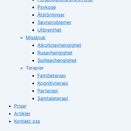
Psykose
Ätstörningar
Søvnproblemer
Utbrenthet
Missbruk
Alkoholavhengighet
Rusavhengighet
Spilleavhengighet
Terapier
Familieterapi
Kognitivterapi
Parterapi
Samtaleterapi
Priser
Artikler
Kontakt oss