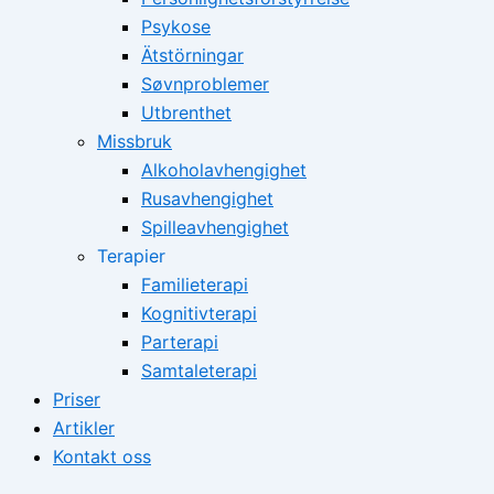
Psykose
Ätstörningar
Søvnproblemer
Utbrenthet
Missbruk
Alkoholavhengighet
Rusavhengighet
Spilleavhengighet
Terapier
Familieterapi
Kognitivterapi
Parterapi
Samtaleterapi
Priser
Artikler
Kontakt oss