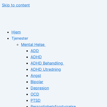
Skip to content
Hjem
Tjenester
Mental Helse
ADD
ADHD
ADHD Behandling
ADHD Utredning
Angst
Bipolar
Depresjon
OCD
PTSD
Personlighetsforstyrrelse