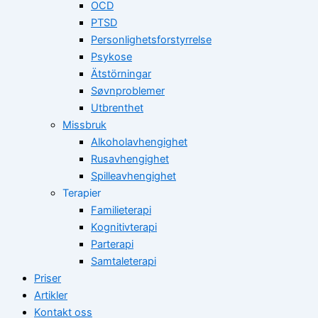
OCD
PTSD
Personlighetsforstyrrelse
Psykose
Ätstörningar
Søvnproblemer
Utbrenthet
Missbruk
Alkoholavhengighet
Rusavhengighet
Spilleavhengighet
Terapier
Familieterapi
Kognitivterapi
Parterapi
Samtaleterapi
Priser
Artikler
Kontakt oss