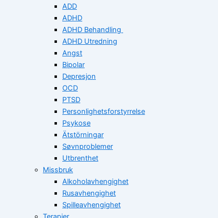
ADD
ADHD
ADHD Behandling
ADHD Utredning
Angst
Bipolar
Depresjon
OCD
PTSD
Personlighetsforstyrrelse
Psykose
Ätstörningar
Søvnproblemer
Utbrenthet
Missbruk
Alkoholavhengighet
Rusavhengighet
Spilleavhengighet
Terapier