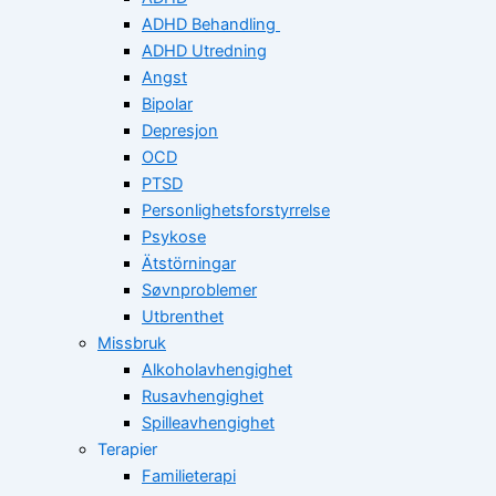
ADHD Behandling
ADHD Utredning
Angst
Bipolar
Depresjon
OCD
PTSD
Personlighetsforstyrrelse
Psykose
Ätstörningar
Søvnproblemer
Utbrenthet
Missbruk
Alkoholavhengighet
Rusavhengighet
Spilleavhengighet
Terapier
Familieterapi