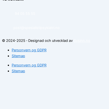
94 05 55 55
post@spesialistipsykiatri.no
© 2024-2025
·
Designad och utvecklad av
Sysinn.no
Personvern og GDPR
Sitemap
Personvern og GDPR
Sitemap