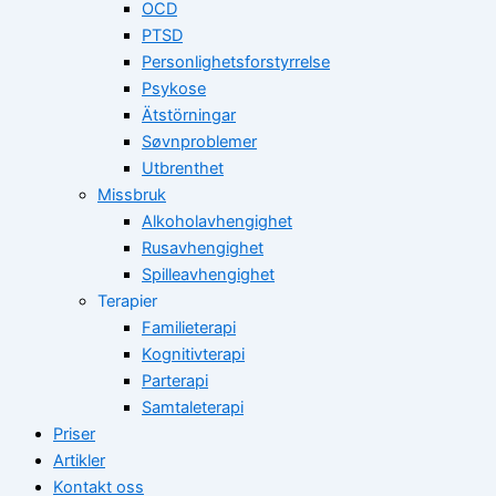
OCD
PTSD
Personlighetsforstyrrelse
Psykose
Ätstörningar
Søvnproblemer
Utbrenthet
Missbruk
Alkoholavhengighet
Rusavhengighet
Spilleavhengighet
Terapier
Familieterapi
Kognitivterapi
Parterapi
Samtaleterapi
Priser
Artikler
Kontakt oss