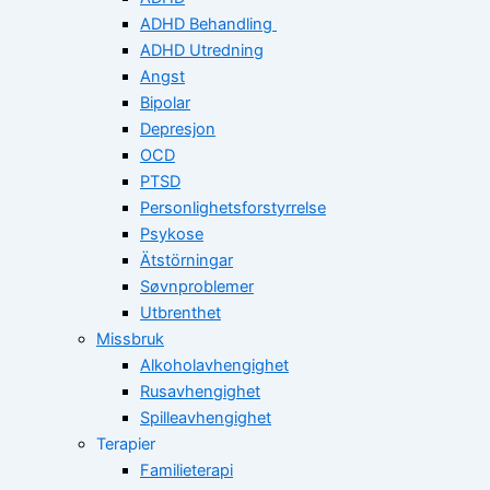
ADHD Behandling
ADHD Utredning
Angst
Bipolar
Depresjon
OCD
PTSD
Personlighetsforstyrrelse
Psykose
Ätstörningar
Søvnproblemer
Utbrenthet
Missbruk
Alkoholavhengighet
Rusavhengighet
Spilleavhengighet
Terapier
Familieterapi