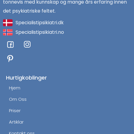
tonnevis med kunnskap og mange års erfaring innen
det psykiatriske feltet.
Specialistipsikiatri.dk
Specialistipsikiatri.no
F
I
a
n
c
s
e
t
b
a
o
g
Hurtigkoblinger
o
r
Hjem
k
a
m
Om Oss
Priser
Artiklar
Kontakt oss