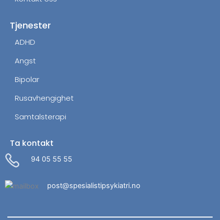
Tjenester
ADHD
Angst
Bipolar
Rusavhengighet
Samtalsterapi
Ta kontakt
94 05 55 55
post@spesialistipsykiatri.no