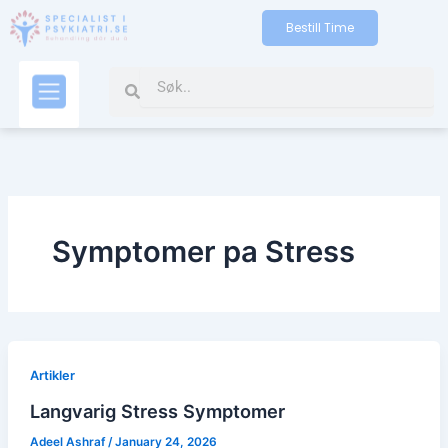
Skip
Bestill Time
to
content
Search
Search
Kontakt oss
Symptomer pa Stress
Artikler
Langvarig Stress Symptomer
Adeel Ashraf
/
January 24, 2026