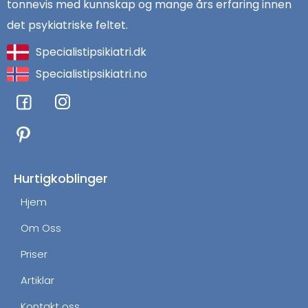
tonnevis med kunnskap og mange års erfaring innen
det psykiatriske feltet.
Specialistipsikiatri.dk
Specialistipsikiatri.no
F
I
a
n
c
s
e
t
b
a
o
g
Hurtigkoblinger
o
r
Hjem
k
a
m
Om Oss
Priser
Artiklar
Kontakt oss