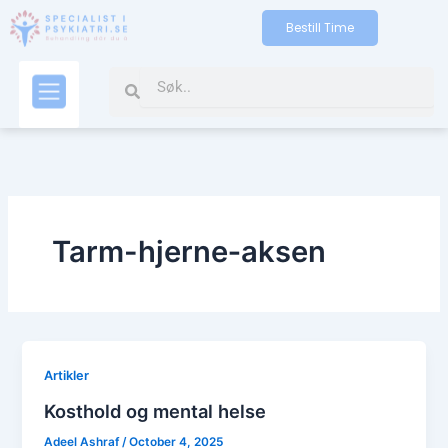
Skip
Bestill Time
to
content
Search
Search
Kontakt oss
Tarm-hjerne‐aksen
Artikler
Kosthold og mental helse
Adeel Ashraf
/
October 4, 2025