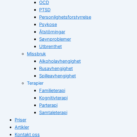
OCD
PTSD
Personlighetsforstyrrelse
Psykose
Ätstörningar
Søvnproblemer
Utbrenthet
Missbruk
Alkoholavhengighet
Rusavhengighet
Spilleavhengighet
Terapier
Familieterapi
Kognitivterapi
Parterapi
Samtaleterapi
Priser
Artikler
Kontakt oss