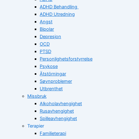
ADHD Behandling
ADHD Utredning
Angst
Bipolar
Depresjon
OCD
PTSD
Personlighetsforstyrrelse
Psykose
Ätstörningar
Søvnproblemer
Utbrenthet
Missbruk
Alkoholavhengighet
Rusavhengighet
Spilleavhengighet
Terapier
Familieterapi