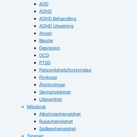
ADD
ADHD
ADHD Behandling
ADHD Utredning
Angst
Bipolar
Depresjon
OCD
PTSD
Personlighetsforstyrrelse
Psykose
Ätstörningar
Søvnproblemer
Utbrenthet
Missbruk
Alkoholavhengighet
Rusavhengighet
Spilleavhengighet
Terapier