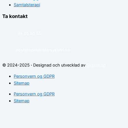
Samtalsterapi
Ta kontakt
94 05 55 55
post@spesialistipsykiatri.no
© 2024-2025
·
Designad och utvecklad av
Sysinn.no
Personvern og GDPR
Sitemap
Personvern og GDPR
Sitemap