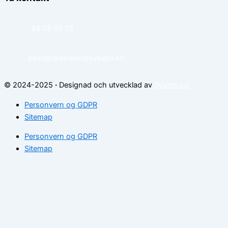
94 05 55 55
post@spesialistipsykiatri.no
© 2024-2025
·
Designad och utvecklad av
Sysinn.no
Personvern og GDPR
Sitemap
Personvern og GDPR
Sitemap