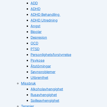
ADD
ADHD
ADHD Behandling
ADHD Utredning
Angst
Bipolar
Depresjon
OCD
PTSD
Personlighetsforstyrrelse
Psykose
Ätstörningar
Søvnproblemer
Utbrenthet
Missbruk
Alkoholavhengighet
Rusavhengighet
Spilleavhengighet
Terapier