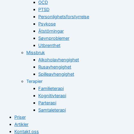
OCD
PTSD
Personlighetsforstyrrelse
Psykose
Ätstörningar
Søvnproblemer
Utbrenthet
Missbruk
Alkoholavhengighet
Rusavhengighet
Spilleavhengighet
Terapier
Familieterapi
Kognitivterapi
Parterapi
Samtaleterapi
Priser
Artikler
Kontakt oss