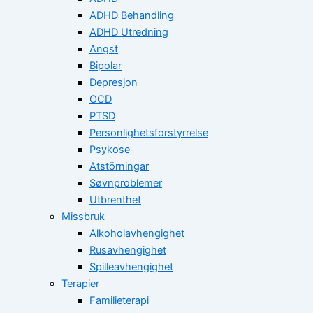
ADHD Behandling
ADHD Utredning
Angst
Bipolar
Depresjon
OCD
PTSD
Personlighetsforstyrrelse
Psykose
Ätstörningar
Søvnproblemer
Utbrenthet
Missbruk
Alkoholavhengighet
Rusavhengighet
Spilleavhengighet
Terapier
Familieterapi