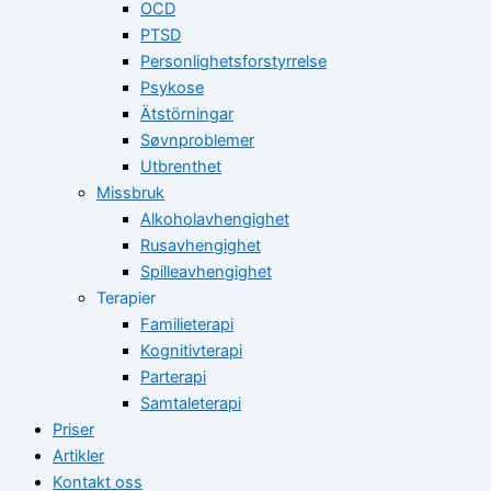
OCD
PTSD
Personlighetsforstyrrelse
Psykose
Ätstörningar
Søvnproblemer
Utbrenthet
Missbruk
Alkoholavhengighet
Rusavhengighet
Spilleavhengighet
Terapier
Familieterapi
Kognitivterapi
Parterapi
Samtaleterapi
Priser
Artikler
Kontakt oss