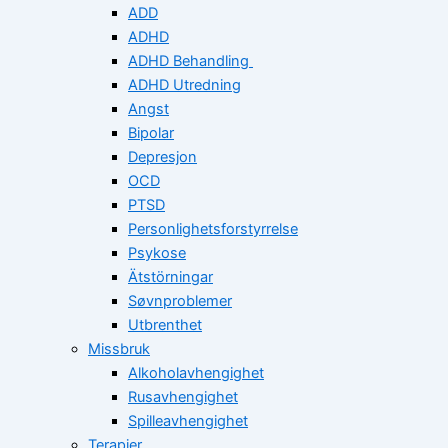
ADD
ADHD
ADHD Behandling
ADHD Utredning
Angst
Bipolar
Depresjon
OCD
PTSD
Personlighetsforstyrrelse
Psykose
Ätstörningar
Søvnproblemer
Utbrenthet
Missbruk
Alkoholavhengighet
Rusavhengighet
Spilleavhengighet
Terapier