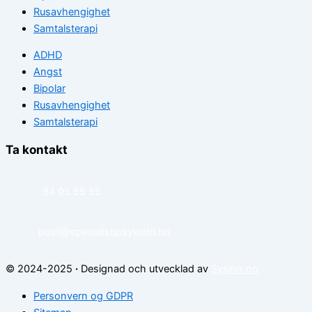
Rusavhengighet
Samtalsterapi
ADHD
Angst
Bipolar
Rusavhengighet
Samtalsterapi
Ta kontakt
94 05 55 55
post@spesialistipsykiatri.no
© 2024-2025
·
Designad och utvecklad av
Sysinn.no
Personvern og GDPR