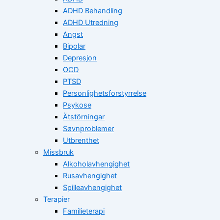
ADHD Behandling
ADHD Utredning
Angst
Bipolar
Depresjon
OCD
PTSD
Personlighetsforstyrrelse
Psykose
Ätstörningar
Søvnproblemer
Utbrenthet
Missbruk
Alkoholavhengighet
Rusavhengighet
Spilleavhengighet
Terapier
Familieterapi