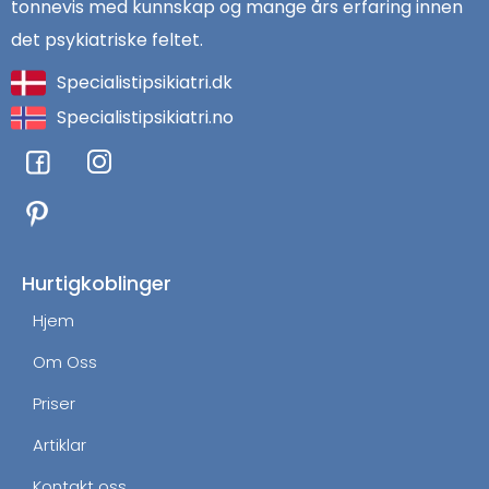
tonnevis med kunnskap og mange års erfaring innen
det psykiatriske feltet.
Specialistipsikiatri.dk
Specialistipsikiatri.no
F
I
a
n
c
s
e
t
b
a
o
g
Hurtigkoblinger
o
r
Hjem
k
a
m
Om Oss
Priser
Artiklar
Kontakt oss