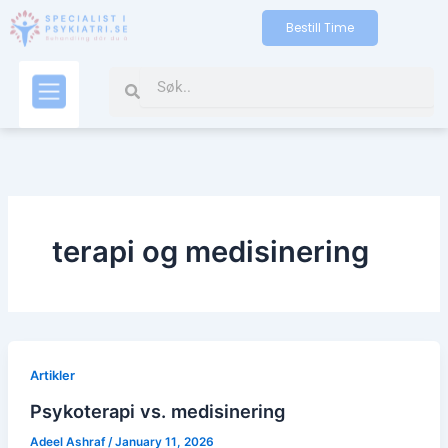
Skip
Bestill Time
to
content
Search
Search
Kontakt oss
terapi og medisinering
Artikler
Psykoterapi vs. medisinering
Adeel Ashraf
/
January 11, 2026