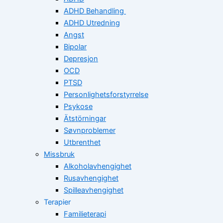
ADHD Behandling
ADHD Utredning
Angst
Bipolar
Depresjon
OCD
PTSD
Personlighetsforstyrrelse
Psykose
Ätstörningar
Søvnproblemer
Utbrenthet
Missbruk
Alkoholavhengighet
Rusavhengighet
Spilleavhengighet
Terapier
Familieterapi