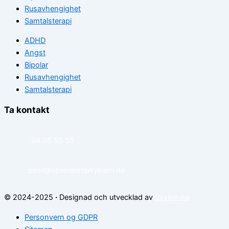
Rusavhengighet
Samtalsterapi
ADHD
Angst
Bipolar
Rusavhengighet
Samtalsterapi
Ta kontakt
94 05 55 55
post@spesialistipsykiatri.no
© 2024-2025
·
Designad och utvecklad av
Sysinn.no
Personvern og GDPR