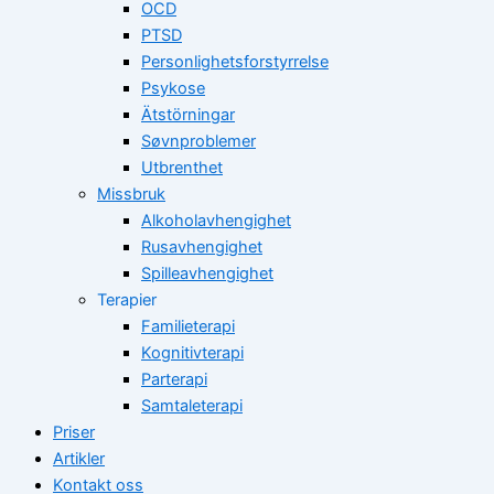
OCD
PTSD
Personlighetsforstyrrelse
Psykose
Ätstörningar
Søvnproblemer
Utbrenthet
Missbruk
Alkoholavhengighet
Rusavhengighet
Spilleavhengighet
Terapier
Familieterapi
Kognitivterapi
Parterapi
Samtaleterapi
Priser
Artikler
Kontakt oss