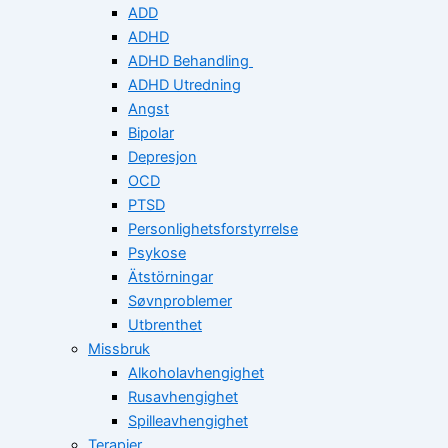
ADD
ADHD
ADHD Behandling
ADHD Utredning
Angst
Bipolar
Depresjon
OCD
PTSD
Personlighetsforstyrrelse
Psykose
Ätstörningar
Søvnproblemer
Utbrenthet
Missbruk
Alkoholavhengighet
Rusavhengighet
Spilleavhengighet
Terapier