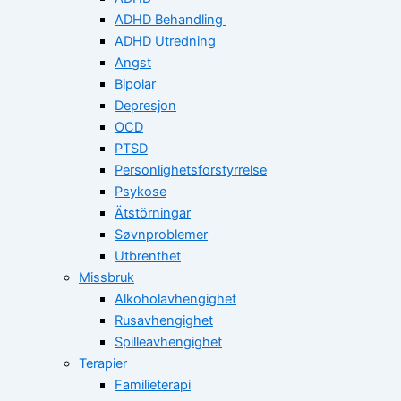
ADHD Behandling
ADHD Utredning
Angst
Bipolar
Depresjon
OCD
PTSD
Personlighetsforstyrrelse
Psykose
Ätstörningar
Søvnproblemer
Utbrenthet
Missbruk
Alkoholavhengighet
Rusavhengighet
Spilleavhengighet
Terapier
Familieterapi