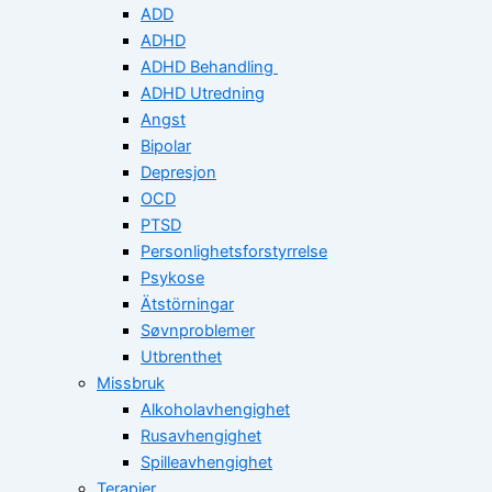
ADD
ADHD
ADHD Behandling
ADHD Utredning
Angst
Bipolar
Depresjon
OCD
PTSD
Personlighetsforstyrrelse
Psykose
Ätstörningar
Søvnproblemer
Utbrenthet
Missbruk
Alkoholavhengighet
Rusavhengighet
Spilleavhengighet
Terapier