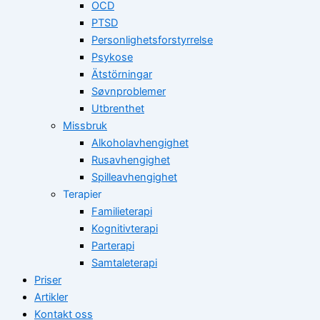
OCD
PTSD
Personlighetsforstyrrelse
Psykose
Ätstörningar
Søvnproblemer
Utbrenthet
Missbruk
Alkoholavhengighet
Rusavhengighet
Spilleavhengighet
Terapier
Familieterapi
Kognitivterapi
Parterapi
Samtaleterapi
Priser
Artikler
Kontakt oss