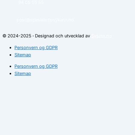
94 05 55 55
post@spesialistipsykiatri.no
© 2024-2025
·
Designad och utvecklad av
Sysinn.no
Personvern og GDPR
Sitemap
Personvern og GDPR
Sitemap