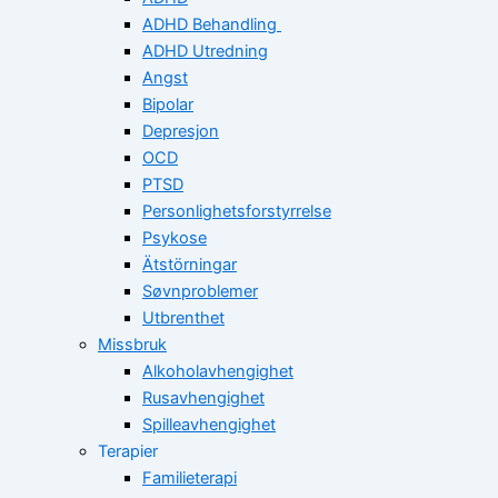
ADHD Behandling
ADHD Utredning
Angst
Bipolar
Depresjon
OCD
PTSD
Personlighetsforstyrrelse
Psykose
Ätstörningar
Søvnproblemer
Utbrenthet
Missbruk
Alkoholavhengighet
Rusavhengighet
Spilleavhengighet
Terapier
Familieterapi