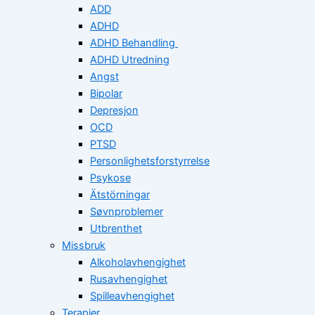
ADD
ADHD
ADHD Behandling
ADHD Utredning
Angst
Bipolar
Depresjon
OCD
PTSD
Personlighetsforstyrrelse
Psykose
Ätstörningar
Søvnproblemer
Utbrenthet
Missbruk
Alkoholavhengighet
Rusavhengighet
Spilleavhengighet
Terapier