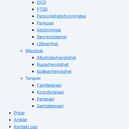
OCD
PTSD
Personlighetsforstyrrelse
Psykose
Ätstörningar
Søvnproblemer
Utbrenthet
Missbruk
Alkoholavhengighet
Rusavhengighet
Spilleavhengighet
Terapier
Familieterapi
Kognitivterapi
Parterapi
Samtaleterapi
Priser
Artikler
Kontakt oss