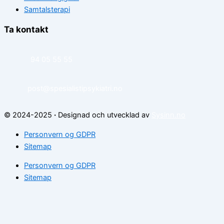
Samtalsterapi
Ta kontakt
94 05 55 55
post@spesialistipsykiatri.no
© 2024-2025
·
Designad och utvecklad av
Sysinn.no
Personvern og GDPR
Sitemap
Personvern og GDPR
Sitemap