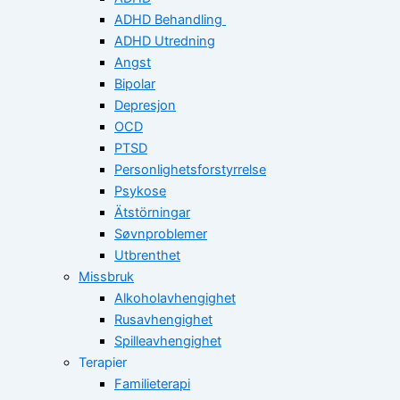
ADHD Behandling
ADHD Utredning
Angst
Bipolar
Depresjon
OCD
PTSD
Personlighetsforstyrrelse
Psykose
Ätstörningar
Søvnproblemer
Utbrenthet
Missbruk
Alkoholavhengighet
Rusavhengighet
Spilleavhengighet
Terapier
Familieterapi