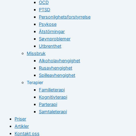
OCD
PTSD
Personlighetsforstyrrelse
Psykose
Ätstörningar
Søvnproblemer
Utbrenthet
Missbruk
Alkoholavhengighet
Rusavhengighet
Spilleavhengighet
Terapier
Familieterapi
Kognitivterapi
Parterapi
Samtaleterapi
Priser
Artikler
Kontakt oss