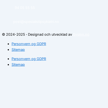
94 05 55 55
post@spesialistipsykiatri.no
© 2024-2025
·
Designad och utvecklad av
Sysinn.no
Personvern og GDPR
Sitemap
Personvern og GDPR
Sitemap