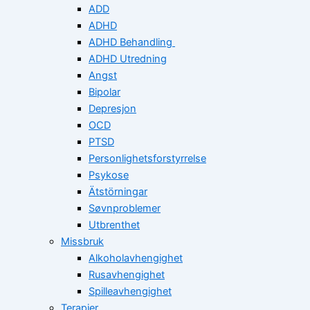
ADD
ADHD
ADHD Behandling
ADHD Utredning
Angst
Bipolar
Depresjon
OCD
PTSD
Personlighetsforstyrrelse
Psykose
Ätstörningar
Søvnproblemer
Utbrenthet
Missbruk
Alkoholavhengighet
Rusavhengighet
Spilleavhengighet
Terapier