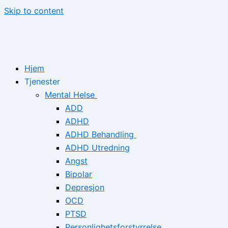
Skip to content
Hjem
Tjenester
Mental Helse
ADD
ADHD
ADHD Behandling
ADHD Utredning
Angst
Bipolar
Depresjon
OCD
PTSD
Personlighetsforstyrrelse