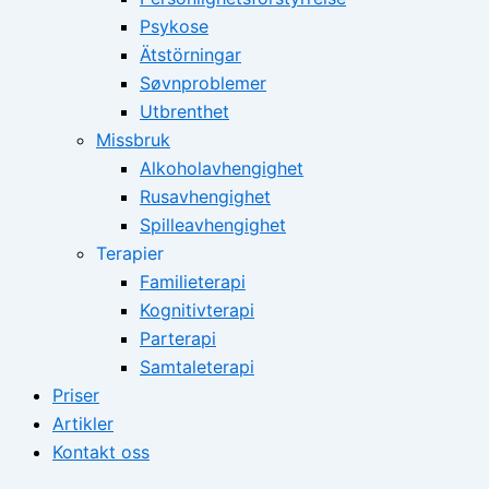
Psykose
Ätstörningar
Søvnproblemer
Utbrenthet
Missbruk
Alkoholavhengighet
Rusavhengighet
Spilleavhengighet
Terapier
Familieterapi
Kognitivterapi
Parterapi
Samtaleterapi
Priser
Artikler
Kontakt oss