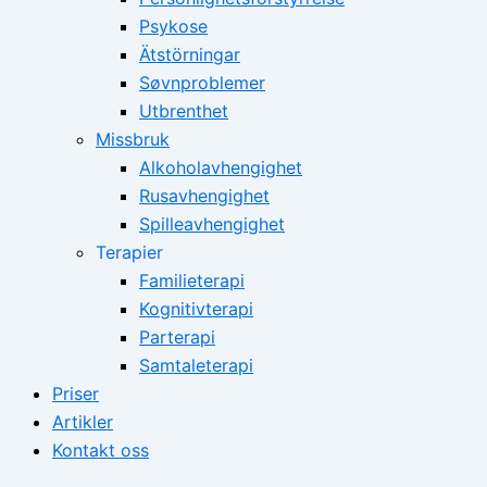
Psykose
Ätstörningar
Søvnproblemer
Utbrenthet
Missbruk
Alkoholavhengighet
Rusavhengighet
Spilleavhengighet
Terapier
Familieterapi
Kognitivterapi
Parterapi
Samtaleterapi
Priser
Artikler
Kontakt oss