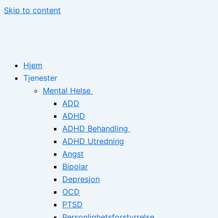
Skip to content
Hjem
Tjenester
Mental Helse
ADD
ADHD
ADHD Behandling
ADHD Utredning
Angst
Bipolar
Depresjon
OCD
PTSD
Personlighetsforstyrrelse