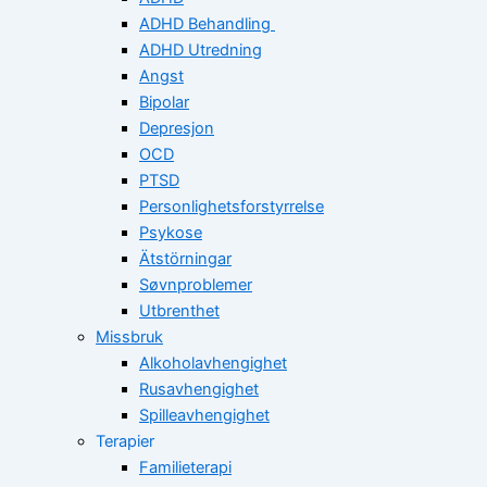
ADHD Behandling
ADHD Utredning
Angst
Bipolar
Depresjon
OCD
PTSD
Personlighetsforstyrrelse
Psykose
Ätstörningar
Søvnproblemer
Utbrenthet
Missbruk
Alkoholavhengighet
Rusavhengighet
Spilleavhengighet
Terapier
Familieterapi