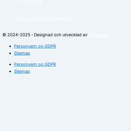
94 05 55 55
post@spesialistipsykiatri.no
© 2024-2025
·
Designad och utvecklad av
Sysinn.no
Personvern og GDPR
Sitemap
Personvern og GDPR
Sitemap