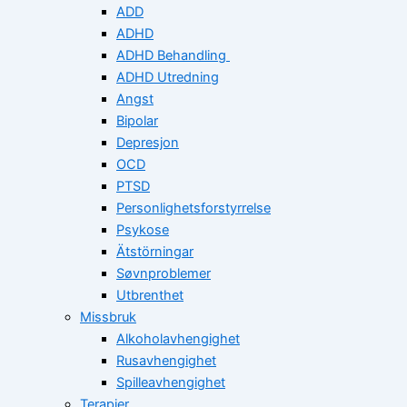
ADD
ADHD
ADHD Behandling
ADHD Utredning
Angst
Bipolar
Depresjon
OCD
PTSD
Personlighetsforstyrrelse
Psykose
Ätstörningar
Søvnproblemer
Utbrenthet
Missbruk
Alkoholavhengighet
Rusavhengighet
Spilleavhengighet
Terapier