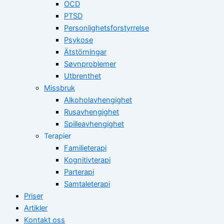
OCD
PTSD
Personlighetsforstyrrelse
Psykose
Ätstörningar
Søvnproblemer
Utbrenthet
Missbruk
Alkoholavhengighet
Rusavhengighet
Spilleavhengighet
Terapier
Familieterapi
Kognitivterapi
Parterapi
Samtaleterapi
Priser
Artikler
Kontakt oss