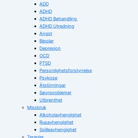
ADD
ADHD
ADHD Behandling
ADHD Utredning
Angst
Bipolar
Depresjon
OCD
PTSD
Personlighetsforstyrrelse
Psykose
Ätstörningar
Søvnproblemer
Utbrenthet
Missbruk
Alkoholavhengighet
Rusavhengighet
Spilleavhengighet
Terapier