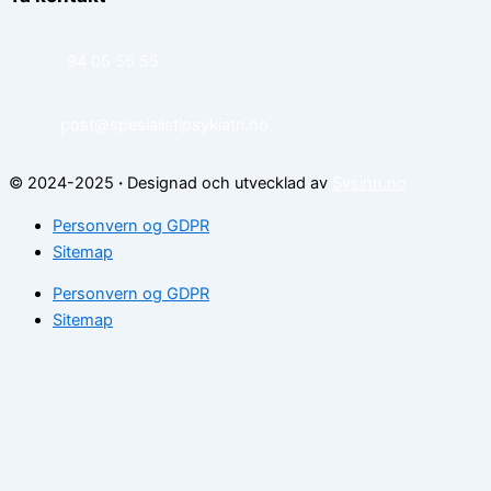
94 05 55 55
post@spesialistipsykiatri.no
© 2024-2025
·
Designad och utvecklad av
Sysinn.no
Personvern og GDPR
Sitemap
Personvern og GDPR
Sitemap