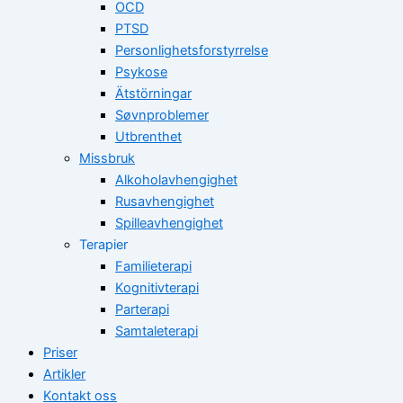
OCD
PTSD
Personlighetsforstyrrelse
Psykose
Ätstörningar
Søvnproblemer
Utbrenthet
Missbruk
Alkoholavhengighet
Rusavhengighet
Spilleavhengighet
Terapier
Familieterapi
Kognitivterapi
Parterapi
Samtaleterapi
Priser
Artikler
Kontakt oss