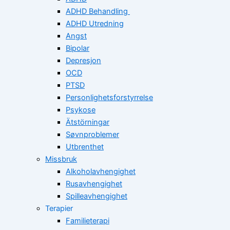
ADHD Behandling
ADHD Utredning
Angst
Bipolar
Depresjon
OCD
PTSD
Personlighetsforstyrrelse
Psykose
Ätstörningar
Søvnproblemer
Utbrenthet
Missbruk
Alkoholavhengighet
Rusavhengighet
Spilleavhengighet
Terapier
Familieterapi