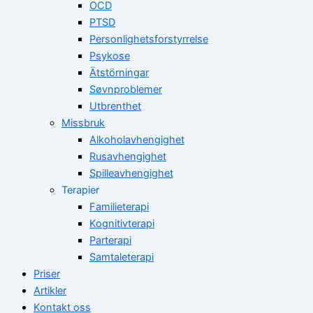
OCD
PTSD
Personlighetsforstyrrelse
Psykose
Ätstörningar
Søvnproblemer
Utbrenthet
Missbruk
Alkoholavhengighet
Rusavhengighet
Spilleavhengighet
Terapier
Familieterapi
Kognitivterapi
Parterapi
Samtaleterapi
Priser
Artikler
Kontakt oss