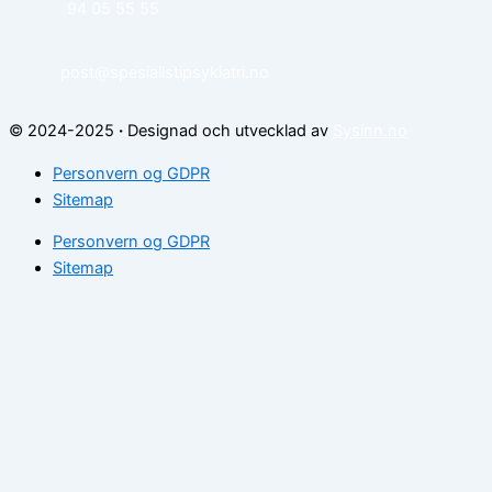
94 05 55 55
post@spesialistipsykiatri.no
© 2024-2025
·
Designad och utvecklad av
Sysinn.no
Personvern og GDPR
Sitemap
Personvern og GDPR
Sitemap