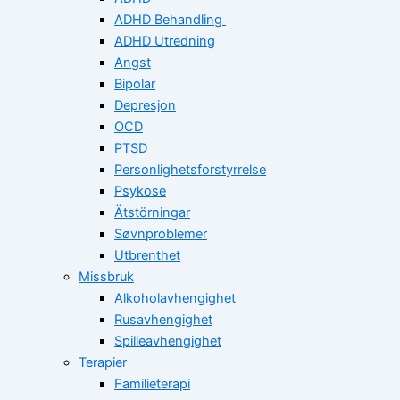
ADHD Behandling
ADHD Utredning
Angst
Bipolar
Depresjon
OCD
PTSD
Personlighetsforstyrrelse
Psykose
Ätstörningar
Søvnproblemer
Utbrenthet
Missbruk
Alkoholavhengighet
Rusavhengighet
Spilleavhengighet
Terapier
Familieterapi