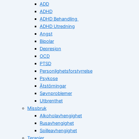
ADD
ADHD
ADHD Behandling
ADHD Utredning
Angst
Bipolar
Depresjon
OCD
PTSD
Personlighetsforstyrrelse
Psykose
Ätstörningar
Søvnproblemer
Utbrenthet
Missbruk
Alkoholavhengighet
Rusavhengighet
Spilleavhengighet
Terapier