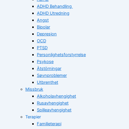
ADHD Behandling
ADHD Utredning
Angst
Bipolar
Depresjon
OCD
PTSD
Personlighetsforstyrrelse
Psykose
Ätstörningar
Søvnproblemer
Utbrenthet
Missbruk
Alkoholavhengighet
Rusavhengighet
Spilleavhengighet
Terapier
Familieterapi