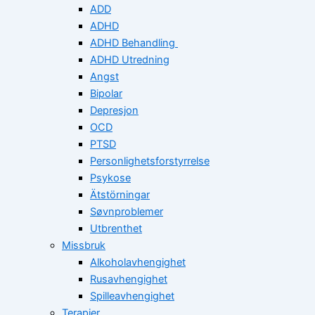
ADD
ADHD
ADHD Behandling
ADHD Utredning
Angst
Bipolar
Depresjon
OCD
PTSD
Personlighetsforstyrrelse
Psykose
Ätstörningar
Søvnproblemer
Utbrenthet
Missbruk
Alkoholavhengighet
Rusavhengighet
Spilleavhengighet
Terapier