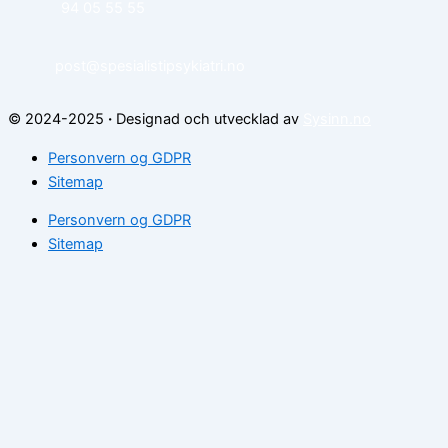
94 05 55 55
post@spesialistipsykiatri.no
© 2024-2025
·
Designad och utvecklad av
Sysinn.no
Personvern og GDPR
Sitemap
Personvern og GDPR
Sitemap