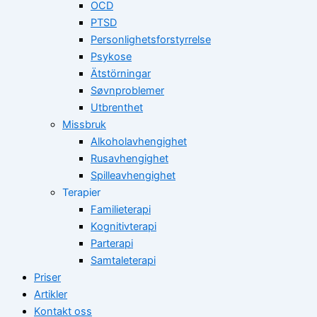
OCD
PTSD
Personlighetsforstyrrelse
Psykose
Ätstörningar
Søvnproblemer
Utbrenthet
Missbruk
Alkoholavhengighet
Rusavhengighet
Spilleavhengighet
Terapier
Familieterapi
Kognitivterapi
Parterapi
Samtaleterapi
Priser
Artikler
Kontakt oss