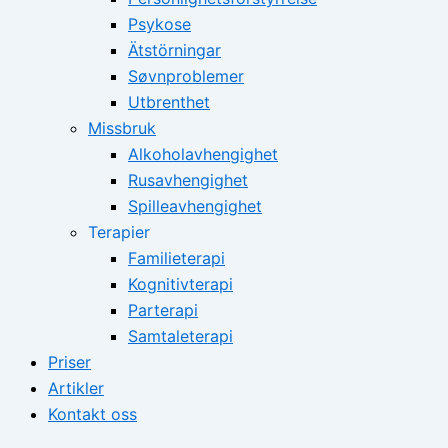
Psykose
Ätstörningar
Søvnproblemer
Utbrenthet
Missbruk
Alkoholavhengighet
Rusavhengighet
Spilleavhengighet
Terapier
Familieterapi
Kognitivterapi
Parterapi
Samtaleterapi
Priser
Artikler
Kontakt oss