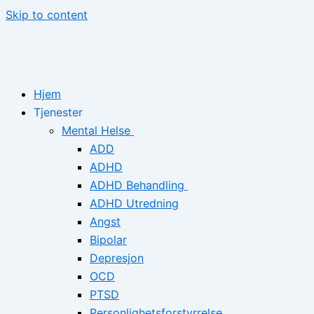
Skip to content
Hjem
Tjenester
Mental Helse
ADD
ADHD
ADHD Behandling
ADHD Utredning
Angst
Bipolar
Depresjon
OCD
PTSD
Personlighetsforstyrrelse