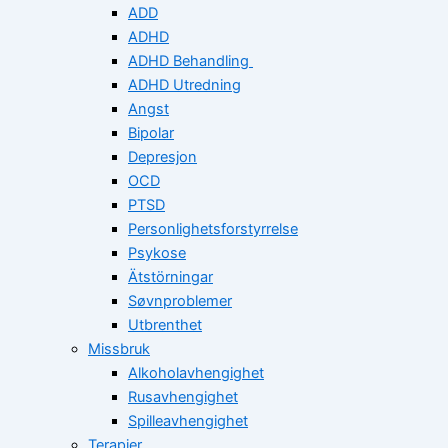
ADD
ADHD
ADHD Behandling
ADHD Utredning
Angst
Bipolar
Depresjon
OCD
PTSD
Personlighetsforstyrrelse
Psykose
Ätstörningar
Søvnproblemer
Utbrenthet
Missbruk
Alkoholavhengighet
Rusavhengighet
Spilleavhengighet
Terapier