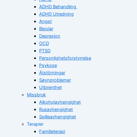
ADHD Behandling
ADHD Utredning
Angst
Bipolar
Depresjon
OCD
PTSD
Personlighetsforstyrrelse
Psykose
Ätstörningar
Søvnproblemer
Utbrenthet
Missbruk
Alkoholavhengighet
Rusavhengighet
Spilleavhengighet
Terapier
Familieterapi