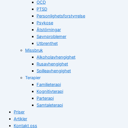
OCD
PTSD
Personlighetsforstyrrelse
Psykose
Ätstörningar
Søvnproblemer
Utbrenthet
Missbruk
Alkoholavhengighet
Rusavhengighet
Spilleavhengighet
Terapier
Familieterapi
Kognitivterapi
Parterapi
Samtaleterapi
Priser
Artikler
Kontakt oss