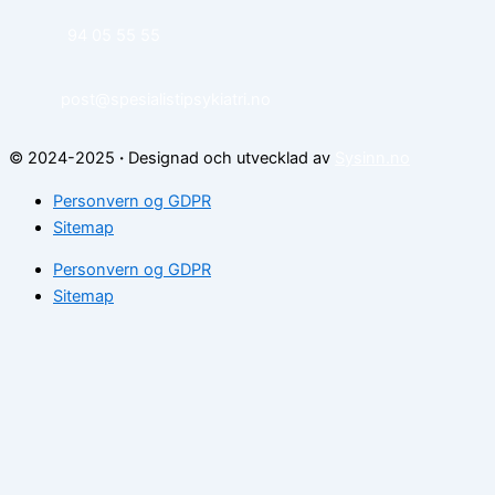
94 05 55 55
post@spesialistipsykiatri.no
© 2024-2025
·
Designad och utvecklad av
Sysinn.no
Personvern og GDPR
Sitemap
Personvern og GDPR
Sitemap