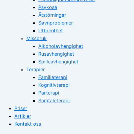
Psykose
Ätstörningar
Søvnproblemer
Utbrenthet
Missbruk
Alkoholavhengighet
Rusavhengighet
Spilleavhengighet
Terapier
Familieterapi
Kognitivterapi
Parterapi
Samtaleterapi
Priser
Artikler
Kontakt oss