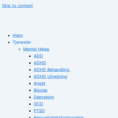
Skip to content
Hjem
Tjenester
Mental Helse
ADD
ADHD
ADHD Behandling
ADHD Utredning
Angst
Bipolar
Depresjon
OCD
PTSD
Personlighetsforstyrrelse