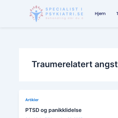
Skip
to
Hjem
content
Traumerelatert angst
Artikler
PTSD og panikklidelse