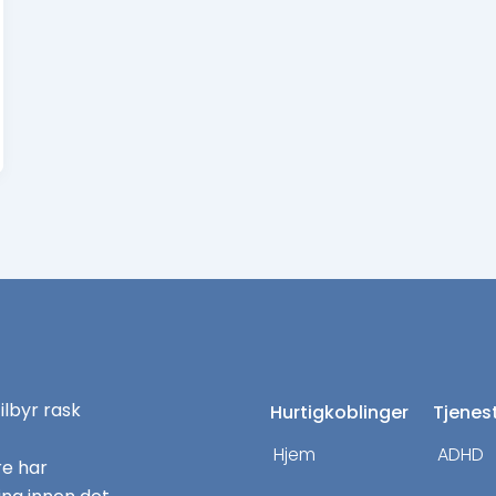
tilbyr rask
Hurtigkoblinger
Tjenes
Hjem
ADHD
re har