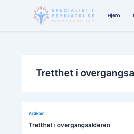
Skip
to
Hjem
content
Tretthet i overgangs
Artikler
Tretthet i overgangsalderen