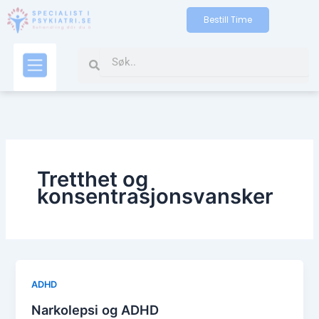
Skip
Bestill Time
to
content
Search
Search
Kontakt oss
Tretthet og
konsentrasjonsvansker
ADHD
Narkolepsi og ADHD