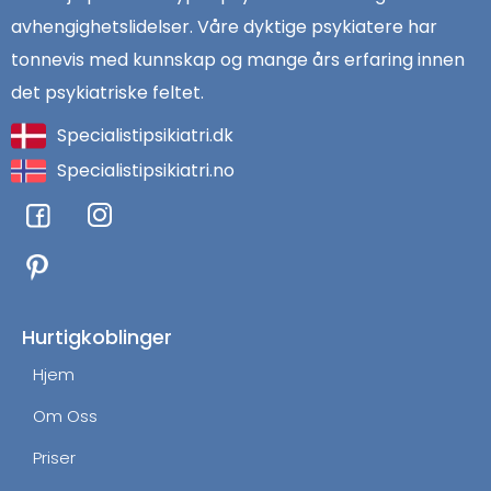
avhengighetslidelser. Våre dyktige psykiatere har
tonnevis med kunnskap og mange års erfaring innen
det psykiatriske feltet.
Specialistipsikiatri.dk
Specialistipsikiatri.no
F
I
a
n
c
s
e
t
b
a
o
g
Hurtigkoblinger
o
r
Hjem
k
a
m
Om Oss
Priser