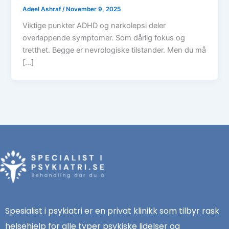
Adeel Ashraf
/
November 9, 2025
Viktige punkter ADHD og narkolepsi deler
overlappende symptomer. Som dårlig fokus og
tretthet. Begge er nevrologiske tilstander. Men du må
[…]
Spesialist i psykiatri er en privat klinikk som tilbyr rask
helsehjelp for alle typer psykiske lidelser og