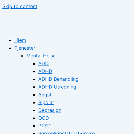
Skip to content
Hjem
Tjenester
Mental Helse
ADD
ADHD
ADHD Behandling
ADHD Utredning
Angst
Bipolar
Depresjon
OCD
PTSD
Personlighetsforstyrrelse