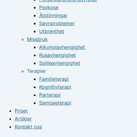
Psykose
Ätstörningar
Søvnproblemer
Utbrenthet
Missbruk
Alkoholavhengighet
Rusavhengighet
Spilleavhengighet
Terapier
Familieterapi
Kognitivterapi
Parterapi
Samtaleterapi
Priser
Artikler
Kontakt oss