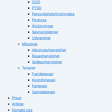
OCD
PTSD
Personlighetsforstyrrelse
Psykose
Ätstörningar
Søvnproblemer
Utbrenthet
Missbruk
Alkoholavhengighet
Rusavhengighet
Spilleavhengighet
Terapier
Familieterapi
Kognitivterapi
Parterapi
Samtaleterapi
Priser
Artikler
Kontakt oss