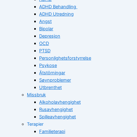
ADHD Behandling
ADHD Utredning
Angst
Bipolar
Depresjon
OCD
PTSD
Personlighetsforstyrrelse
Psykose
Ätstörningar
Søvnproblemer
Utbrenthet
Missbruk
Alkoholavhengighet
Rusavhengighet
Spilleavhengighet
Terapier
Familieterapi