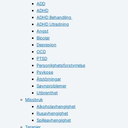
ADD
ADHD
ADHD Behandling
ADHD Utredning
Angst
Bipolar
Depresjon
OCD
PTSD
Personlighetsforstyrrelse
Psykose
Ätstörningar
Søvnproblemer
Utbrenthet
Missbruk
Alkoholavhengighet
Rusavhengighet
Spilleavhengighet
Terapier