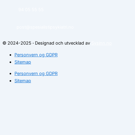
94 05 55 55
post@spesialistipsykiatri.no
© 2024-2025
·
Designad och utvecklad av
Sysinn.no
Personvern og GDPR
Sitemap
Personvern og GDPR
Sitemap