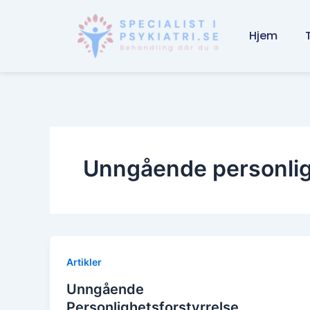
Skip
to
Hjem
content
Unngående personlig
Artikler
Unngående
Personlighetsforstyrrelse