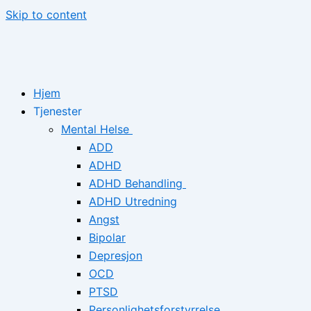
Skip to content
Hjem
Tjenester
Mental Helse
ADD
ADHD
ADHD Behandling
ADHD Utredning
Angst
Bipolar
Depresjon
OCD
PTSD
Personlighetsforstyrrelse