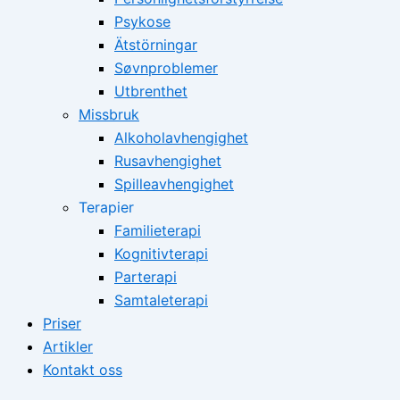
Psykose
Ätstörningar
Søvnproblemer
Utbrenthet
Missbruk
Alkoholavhengighet
Rusavhengighet
Spilleavhengighet
Terapier
Familieterapi
Kognitivterapi
Parterapi
Samtaleterapi
Priser
Artikler
Kontakt oss