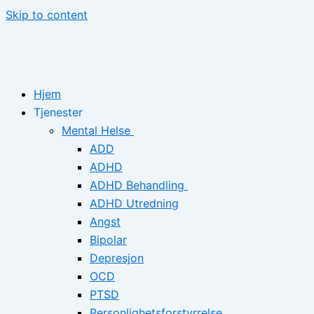
Skip to content
Hjem
Tjenester
Mental Helse
ADD
ADHD
ADHD Behandling
ADHD Utredning
Angst
Bipolar
Depresjon
OCD
PTSD
Personlighetsforstyrrelse