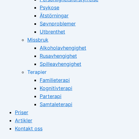
Psykose
Ätstörningar
Søvnproblemer
Utbrenthet
Missbruk
Alkoholavhengighet
Rusavhengighet
Spilleavhengighet
Terapier
Familieterapi
Kognitivterapi
Parterapi
Samtaleterapi
Priser
Artikler
Kontakt oss