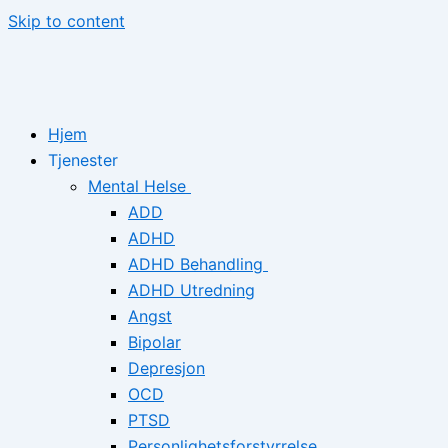
Skip to content
Hjem
Tjenester
Mental Helse
ADD
ADHD
ADHD Behandling
ADHD Utredning
Angst
Bipolar
Depresjon
OCD
PTSD
Personlighetsforstyrrelse