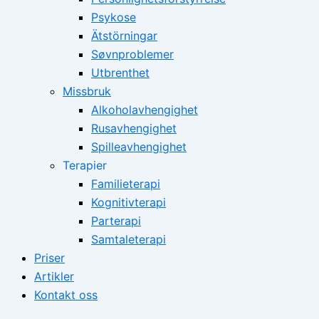
Psykose
Ätstörningar
Søvnproblemer
Utbrenthet
Missbruk
Alkoholavhengighet
Rusavhengighet
Spilleavhengighet
Terapier
Familieterapi
Kognitivterapi
Parterapi
Samtaleterapi
Priser
Artikler
Kontakt oss