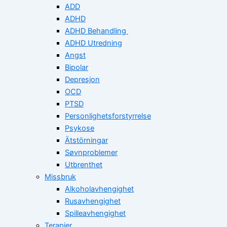
ADD
ADHD
ADHD Behandling
ADHD Utredning
Angst
Bipolar
Depresjon
OCD
PTSD
Personlighetsforstyrrelse
Psykose
Ätstörningar
Søvnproblemer
Utbrenthet
Missbruk
Alkoholavhengighet
Rusavhengighet
Spilleavhengighet
Terapier