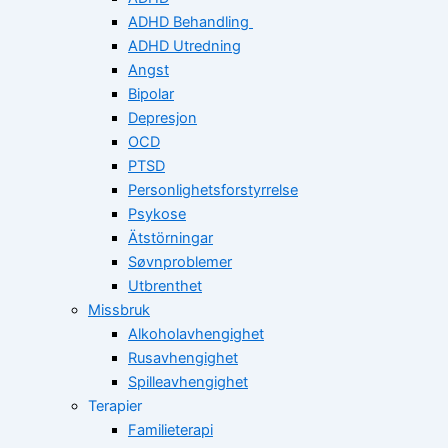
ADHD Behandling
ADHD Utredning
Angst
Bipolar
Depresjon
OCD
PTSD
Personlighetsforstyrrelse
Psykose
Ätstörningar
Søvnproblemer
Utbrenthet
Missbruk
Alkoholavhengighet
Rusavhengighet
Spilleavhengighet
Terapier
Familieterapi