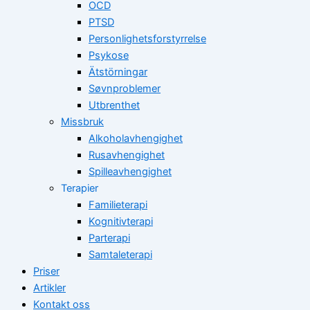
OCD
PTSD
Personlighetsforstyrrelse
Psykose
Ätstörningar
Søvnproblemer
Utbrenthet
Missbruk
Alkoholavhengighet
Rusavhengighet
Spilleavhengighet
Terapier
Familieterapi
Kognitivterapi
Parterapi
Samtaleterapi
Priser
Artikler
Kontakt oss