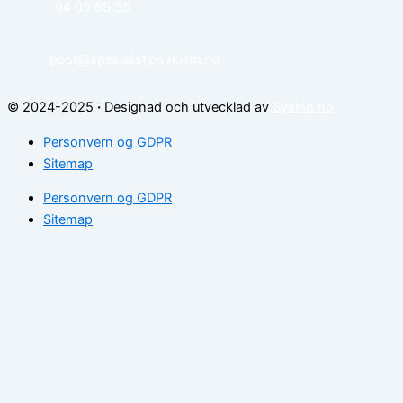
94 05 55 55
post@spesialistipsykiatri.no
© 2024-2025
·
Designad och utvecklad av
Sysinn.no
Personvern og GDPR
Sitemap
Personvern og GDPR
Sitemap