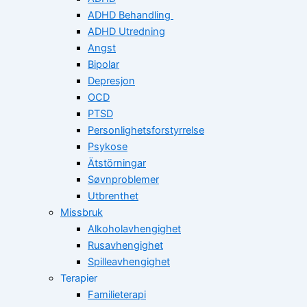
ADHD Behandling
ADHD Utredning
Angst
Bipolar
Depresjon
OCD
PTSD
Personlighetsforstyrrelse
Psykose
Ätstörningar
Søvnproblemer
Utbrenthet
Missbruk
Alkoholavhengighet
Rusavhengighet
Spilleavhengighet
Terapier
Familieterapi