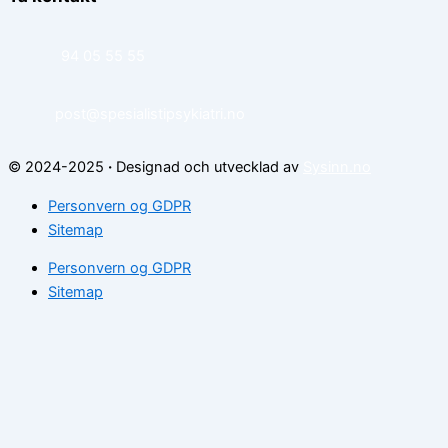
94 05 55 55
post@spesialistipsykiatri.no
© 2024-2025
·
Designad och utvecklad av
Sysinn.no
Personvern og GDPR
Sitemap
Personvern og GDPR
Sitemap