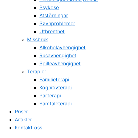
Psykose
Ätstörningar
Søvnproblemer
Utbrenthet
Missbruk
Alkoholavhengighet
Rusavhengighet
Spilleavhengighet
Terapier
Familieterapi
Kognitivterapi
Parterapi
Samtaleterapi
Priser
Artikler
Kontakt oss