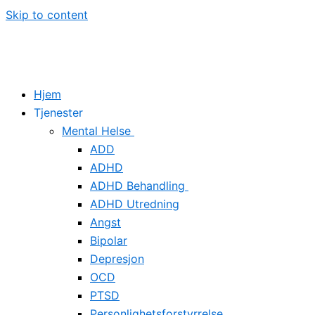
Skip to content
Hjem
Tjenester
Mental Helse
ADD
ADHD
ADHD Behandling
ADHD Utredning
Angst
Bipolar
Depresjon
OCD
PTSD
Personlighetsforstyrrelse