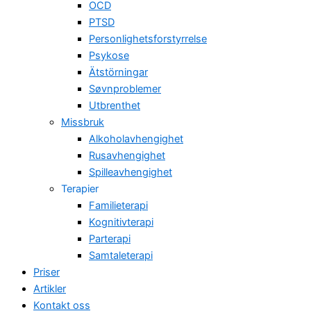
OCD
PTSD
Personlighetsforstyrrelse
Psykose
Ätstörningar
Søvnproblemer
Utbrenthet
Missbruk
Alkoholavhengighet
Rusavhengighet
Spilleavhengighet
Terapier
Familieterapi
Kognitivterapi
Parterapi
Samtaleterapi
Priser
Artikler
Kontakt oss