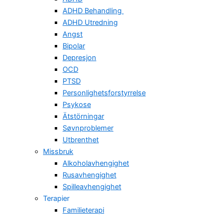
ADHD Behandling
ADHD Utredning
Angst
Bipolar
Depresjon
OCD
PTSD
Personlighetsforstyrrelse
Psykose
Ätstörningar
Søvnproblemer
Utbrenthet
Missbruk
Alkoholavhengighet
Rusavhengighet
Spilleavhengighet
Terapier
Familieterapi