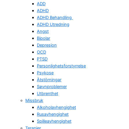
ADD
ADHD
ADHD Behandling
ADHD Utredning
Angst
Bipolar
Depresjon
OCD
PTSD
Personlighetsforstyrrelse
Psykose
Ätstörningar
Søvnproblemer
Utbrenthet
Missbruk
Alkoholavhengighet
Rusavhengighet
Spilleavhengighet
Terapier