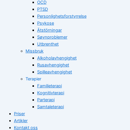
OCD
PTSD
Personlighetsforstyrrelse
Psykose
Ätstörningar
Søvnproblemer
Utbrenthet
Missbruk
Alkoholavhengighet
Rusavhengighet
Spilleavhengighet
Terapier
Familieterapi
Kognitivterapi
Parterapi
Samtaleterapi
Priser
Artikler
Kontakt oss