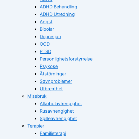
ADHD Behandling
ADHD Utredning
Angst
Bipolar
Depresjon
OCD
PTSD
Personlighetsforstyrrelse
Psykose
Ätstörningar
Søvnproblemer
Utbrenthet
Missbruk
Alkoholavhengighet
Rusavhengighet
Spilleavhengighet
Terapier
Familieterapi