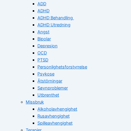
ADD
ADHD
ADHD Behandling
ADHD Utredning
Angst
Bipolar
Depresjon
OCD
PTSD
Personlighetsforstyrrelse
Psykose
Ätstörningar
Søvnproblemer
Utbrenthet
Missbruk
Alkoholavhengighet
Rusavhengighet
Spilleavhengighet
Terapier