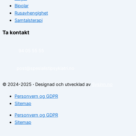
Bipolar
Rusavhengighet
Samtalsterapi
Ta kontakt
94 05 55 55
post@spesialistipsykiatri.no
© 2024-2025
·
Designad och utvecklad av
Sysinn.no
Personvern og GDPR
Sitemap
Personvern og GDPR
Sitemap