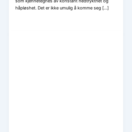
som kjennetegnes av konstant nedtrykthet og
håpløshet. Det er ikke umulig å komme seg […]