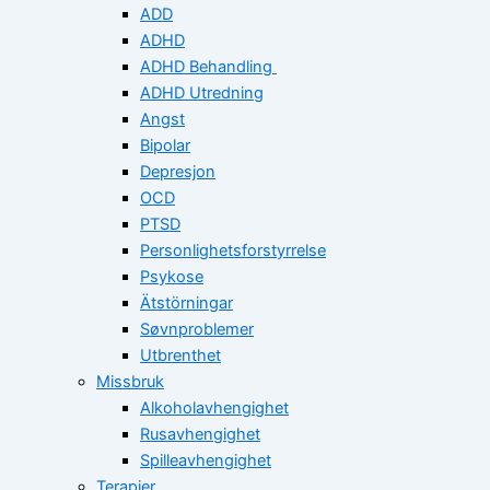
ADD
ADHD
ADHD Behandling
ADHD Utredning
Angst
Bipolar
Depresjon
OCD
PTSD
Personlighetsforstyrrelse
Psykose
Ätstörningar
Søvnproblemer
Utbrenthet
Missbruk
Alkoholavhengighet
Rusavhengighet
Spilleavhengighet
Terapier