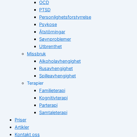
OCD
PTSD
Personlighetsforstyrrelse
Psykose
Ätstörningar
Søvnproblemer
Utbrenthet
Missbruk
Alkoholavhengighet
Rusavhengighet
Spilleavhengighet
Terapier
Familieterapi
Kognitivterapi
Parterapi
Samtaleterapi
Priser
Artikler
Kontakt oss