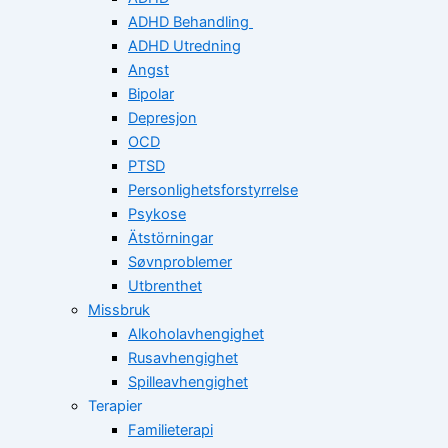
ADHD Behandling
ADHD Utredning
Angst
Bipolar
Depresjon
OCD
PTSD
Personlighetsforstyrrelse
Psykose
Ätstörningar
Søvnproblemer
Utbrenthet
Missbruk
Alkoholavhengighet
Rusavhengighet
Spilleavhengighet
Terapier
Familieterapi