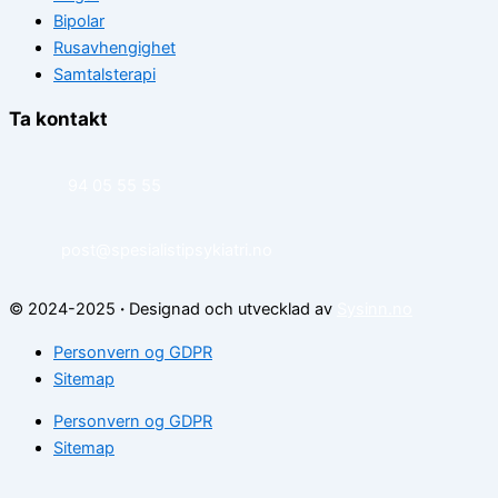
Bipolar
Rusavhengighet
Samtalsterapi
Ta kontakt
94 05 55 55
post@spesialistipsykiatri.no
© 2024-2025
·
Designad och utvecklad av
Sysinn.no
Personvern og GDPR
Sitemap
Personvern og GDPR
Sitemap