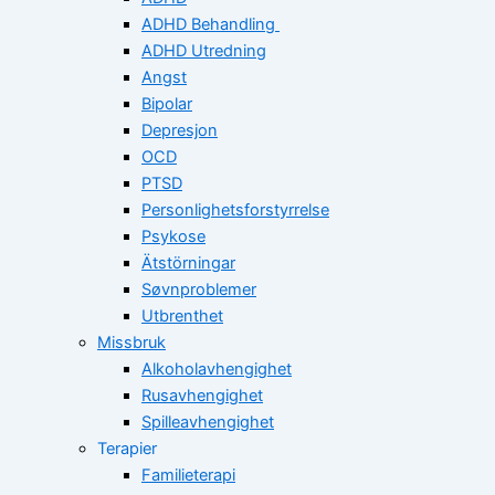
ADHD Behandling
ADHD Utredning
Angst
Bipolar
Depresjon
OCD
PTSD
Personlighetsforstyrrelse
Psykose
Ätstörningar
Søvnproblemer
Utbrenthet
Missbruk
Alkoholavhengighet
Rusavhengighet
Spilleavhengighet
Terapier
Familieterapi