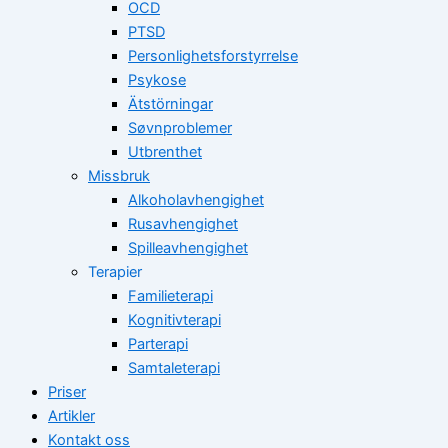
OCD
PTSD
Personlighetsforstyrrelse
Psykose
Ätstörningar
Søvnproblemer
Utbrenthet
Missbruk
Alkoholavhengighet
Rusavhengighet
Spilleavhengighet
Terapier
Familieterapi
Kognitivterapi
Parterapi
Samtaleterapi
Priser
Artikler
Kontakt oss