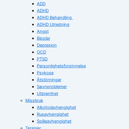
ADD
ADHD
ADHD Behandling
ADHD Utredning
Angst
Bipolar
Depresjon
OCD
PTSD
Personlighetsforstyrrelse
Psykose
Ätstörningar
Søvnproblemer
Utbrenthet
Missbruk
Alkoholavhengighet
Rusavhengighet
Spilleavhengighet
Terapier