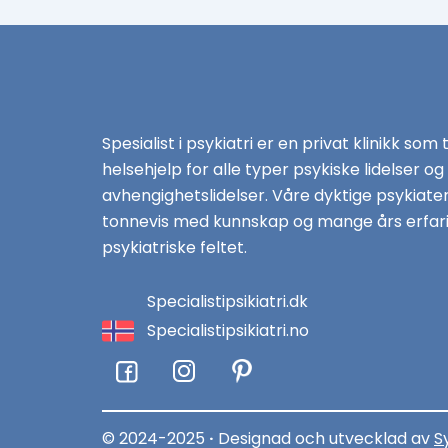
Spesialist i psykiatri er en privat klinikk som 
helsehjelp for alle typer psykiske lidelser og
avhengighetslidelser. Våre dyktige psykiate
tonnevis med kunnskap og mange års erfari
psykiatriske feltet.
Specialistipsikiatri.dk
Specialistipsikiatri.no
F
I
a
n
c
s
e
t
© 2024-2025
·
Designad och utvecklad av
S