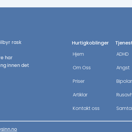
tilbyr rask
Hurtigkoblinger
Tjenes
Hjem
ADHD
re har
ng innen det
Om Oss
Angst
Priser
Bipola
Artiklar
Rusav
Kontakt oss
Samtal
ysinn.no