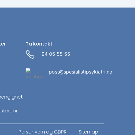
ter
Ta kontakt
94 05 55 55
post@spesialistipsykiatri.no
r
hengighet
sterapi
Personvern og GDPR
Sitemap