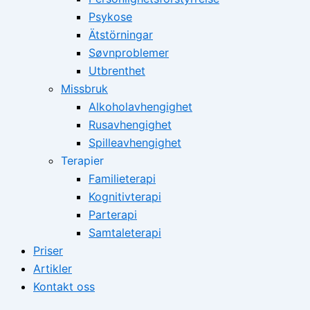
Psykose
Ätstörningar
Søvnproblemer
Utbrenthet
Missbruk
Alkoholavhengighet
Rusavhengighet
Spilleavhengighet
Terapier
Familieterapi
Kognitivterapi
Parterapi
Samtaleterapi
Priser
Artikler
Kontakt oss