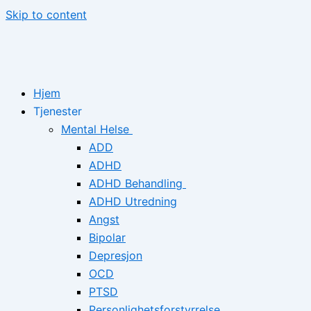
Skip to content
Hjem
Tjenester
Mental Helse
ADD
ADHD
ADHD Behandling
ADHD Utredning
Angst
Bipolar
Depresjon
OCD
PTSD
Personlighetsforstyrrelse